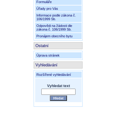
Formuláře
Úřady pro Vás
Informace podle zákona č.
106/1999 Sb.
Odpovědi na žádosti dle
zákona č. 106/1999 Sb.
Pronájem obecního bytu
Ostatní
Úprava stránek
Vyhledávání
Rozšířené vyhledávání
Vyhledat text