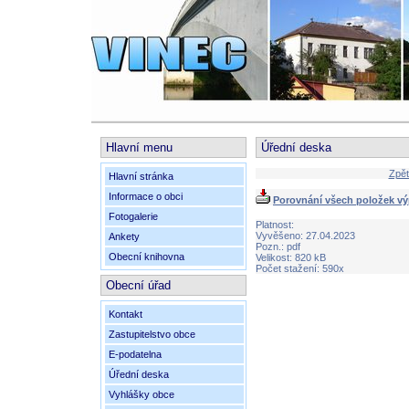
Hlavní menu
Úřední deska
Zpět
Hlavní stránka
Informace o obci
Porovnání všech položek vý
Fotogalerie
Platnost:
Vyvěšeno: 27.04.2023
Ankety
Pozn.: pdf
Obecní knihovna
Velikost: 820 kB
Počet stažení: 590x
Obecní úřad
Kontakt
Zastupitelstvo obce
E-podatelna
Úřední deska
Vyhlášky obce