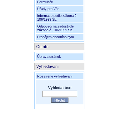
Formuláře
Úřady pro Vás
Informace podle zákona č.
106/1999 Sb.
Odpovědi na žádosti dle
zákona č. 106/1999 Sb.
Pronájem obecního bytu
Ostatní
Úprava stránek
Vyhledávání
Rozšířené vyhledávání
Vyhledat text