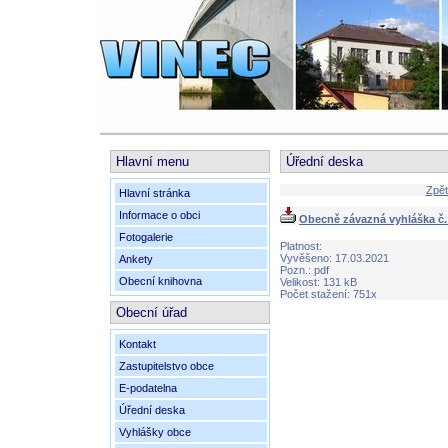
Hlavní menu
Úřední deska
Zpět
Hlavní stránka
Informace o obci
Obecně závazná vyhláška č.
Fotogalerie
Platnost:
Vyvěšeno: 17.03.2021
Ankety
Pozn.: pdf
Obecní knihovna
Velikost: 131 kB
Počet stažení: 751x
Obecní úřad
Kontakt
Zastupitelstvo obce
E-podatelna
Úřední deska
Vyhlášky obce