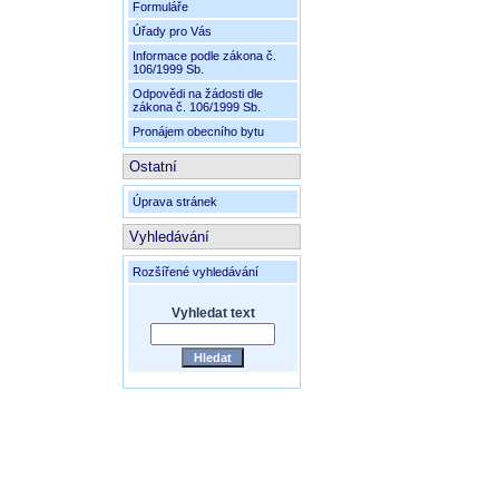
Formuláře
Úřady pro Vás
Informace podle zákona č.
106/1999 Sb.
Odpovědi na žádosti dle
zákona č. 106/1999 Sb.
Pronájem obecního bytu
Ostatní
Úprava stránek
Vyhledávání
Rozšířené vyhledávání
Vyhledat text