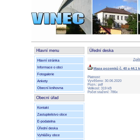
Hlavní menu
Úřední deska
Zpět
Hlavní stránka
Informace o obci
Mapa pozemků č. 40 a 44.1 k 
Fotogalerie
Platnost:
Vyvěšeno: 30.06.2020
Ankety
Pozn.: pdf
Obecní knihovna
Velikost: 319 kB
Počet stažení: 786x
Obecní úřad
Kontakt
Zastupitelstvo obce
E-podatelna
Úřední deska
Vyhlášky obce