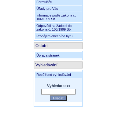
Formuláře
Úřady pro Vás
Informace podle zákona č.
106/1999 Sb.
Odpovědi na žádosti dle
zákona č. 106/1999 Sb.
Pronájem obecního bytu
Ostatní
Úprava stránek
Vyhledávání
Rozšířené vyhledávání
Vyhledat text