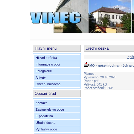
Hlavní menu
Úřední deska
Zpět
Hlavní stránka
Informace o obci
MO - nošení ochranných pro
Fotogalerie
Platnost:
Vyvěšeno: 20.10.2020
Ankety
Pozn.: pdf
Obecní knihovna
Velikost: 341 kB
Počet stažení: 626x
Obecní úřad
Kontakt
Zastupitelstvo obce
E-podatelna
Úřední deska
Vyhlášky obce